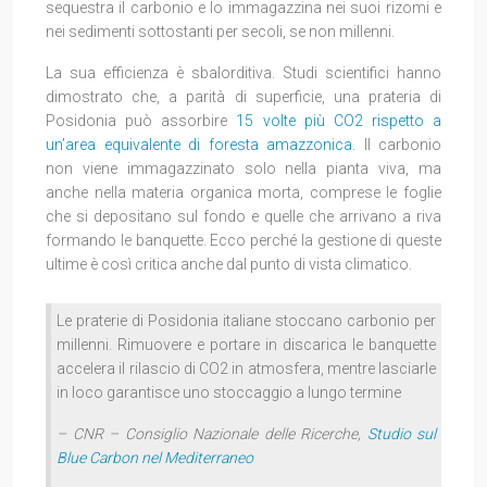
sequestra il carbonio e lo immagazzina nei suoi rizomi e
nei sedimenti sottostanti per secoli, se non millenni.
La sua efficienza è sbalorditiva. Studi scientifici hanno
dimostrato che, a parità di superficie, una prateria di
Posidonia può assorbire
15 volte più CO2 rispetto a
un’area equivalente di foresta amazzonica
. Il carbonio
non viene immagazzinato solo nella pianta viva, ma
anche nella materia organica morta, comprese le foglie
che si depositano sul fondo e quelle che arrivano a riva
formando le banquette. Ecco perché la gestione di queste
ultime è così critica anche dal punto di vista climatico.
Le praterie di Posidonia italiane stoccano carbonio per
millenni. Rimuovere e portare in discarica le banquette
accelera il rilascio di CO2 in atmosfera, mentre lasciarle
in loco garantisce uno stoccaggio a lungo termine
– CNR – Consiglio Nazionale delle Ricerche,
Studio sul
Blue Carbon nel Mediterraneo