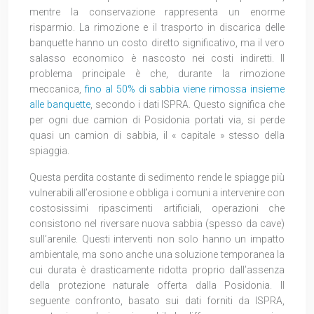
mentre la conservazione rappresenta un enorme
risparmio. La rimozione e il trasporto in discarica delle
banquette hanno un costo diretto significativo, ma il vero
salasso economico è nascosto nei costi indiretti. Il
problema principale è che, durante la rimozione
meccanica,
fino al 50% di sabbia viene rimossa insieme
alle banquette
, secondo i dati ISPRA. Questo significa che
per ogni due camion di Posidonia portati via, si perde
quasi un camion di sabbia, il « capitale » stesso della
spiaggia.
Questa perdita costante di sedimento rende le spiagge più
vulnerabili all’erosione e obbliga i comuni a intervenire con
costosissimi ripascimenti artificiali, operazioni che
consistono nel riversare nuova sabbia (spesso da cave)
sull’arenile. Questi interventi non solo hanno un impatto
ambientale, ma sono anche una soluzione temporanea la
cui durata è drasticamente ridotta proprio dall’assenza
della protezione naturale offerta dalla Posidonia. Il
seguente confronto, basato sui dati forniti da ISPRA,