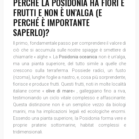
PERCHÉ LA POSIDONIA HA FIORI E
FRUTTI E NON È UN’ALGA (E
PERCHÉ È IMPORTANTE
SAPERLO)?
Il primo, fondamentale passo per comprendere il valore di
ciò che si accumula sulle nostre spiagge è smettere di
chiamarle « alghe ». La
Posidonia oceanica
non è un’alga,
ma una pianta superiore, del tutto simile a quelle che
crescono sulla terraferma. Possiede radici, un fusto
(rizoma), lunghe foglie a nastro, e, cosa più sorprendente,
fiorisce e produce frutti. Questi frutti, noti in molte località
italiane come «
olive di mare
« , galleggiano fino a riva,
testimoniando un ciclo vitale complesso e affascinante.
Questa distinzione non è un semplice vezzo da biologi
marini, ma ha implicazioni legali ed ecologiche enormi.
Essendo una pianta superiore, la Posidonia forma vere e
proprie praterie sottomarine, habitat complessi e
tridimensionali.