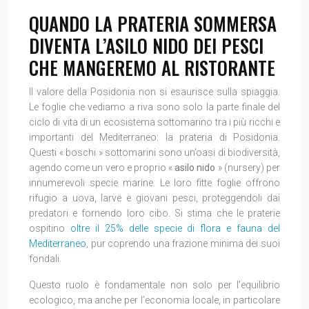
QUANDO LA PRATERIA SOMMERSA
DIVENTA L’ASILO NIDO DEI PESCI
CHE MANGEREMO AL RISTORANTE
Il valore della Posidonia non si esaurisce sulla spiaggia.
Le foglie che vediamo a riva sono solo la parte finale del
ciclo di vita di un ecosistema sottomarino tra i più ricchi e
importanti del Mediterraneo: la prateria di Posidonia.
Questi « boschi » sottomarini sono un’oasi di biodiversità,
agendo come un vero e proprio «
asilo nido
» (nursery) per
innumerevoli specie marine. Le loro fitte foglie offrono
rifugio a uova, larve e giovani pesci, proteggendoli dai
predatori e fornendo loro cibo. Si stima che le praterie
ospitino
oltre il 25% delle specie di flora e fauna del
Mediterraneo
, pur coprendo una frazione minima dei suoi
fondali.
Questo ruolo è fondamentale non solo per l’equilibrio
ecologico, ma anche per l’economia locale, in particolare