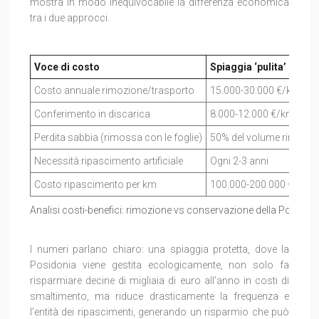
mostra in modo inequivocabile la differenza economica
tra i due approcci.
Voce di costo
Spiaggia ‘pulita’ (rimo
Costo annuale rimozione/trasporto
15.000-30.000 €/km
Conferimento in discarica
8.000-12.000 €/km
Perdita sabbia (rimossa con le foglie)
50% del volume rimoss
Necessità ripascimento artificiale
Ogni 2-3 anni
Costo ripascimento per km
100.000-200.000 €
Analisi costi-benefici: rimozione vs conservazione della Posidon
I numeri parlano chiaro: una spiaggia protetta, dove la
Posidonia viene gestita ecologicamente, non solo fa
risparmiare decine di migliaia di euro all’anno in costi di
smaltimento, ma riduce drasticamente la frequenza e
l’entità dei ripascimenti, generando un risparmio che può