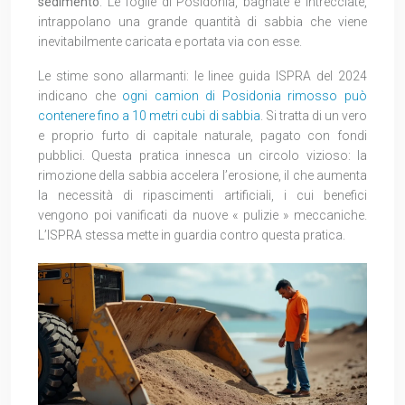
sedimento
. Le foglie di Posidonia, bagnate e intrecciate,
intrappolano una grande quantità di sabbia che viene
inevitabilmente caricata e portata via con esse.
Le stime sono allarmanti: le linee guida ISPRA del 2024
indicano che
ogni camion di Posidonia rimosso può
contenere fino a 10 metri cubi di sabbia
. Si tratta di un vero
e proprio furto di capitale naturale, pagato con fondi
pubblici. Questa pratica innesca un circolo vizioso: la
rimozione della sabbia accelera l’erosione, il che aumenta
la necessità di ripascimenti artificiali, i cui benefici
vengono poi vanificati da nuove « pulizie » meccaniche.
L’ISPRA stessa mette in guardia contro questa pratica.