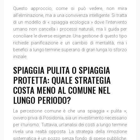
Questo approccio, come si può vedere, non mira
all’eliminazione, ma a una convivenza intelligente. Si tratta
di un modello di « spiaggia ecologica » dove l’intervento
umano non cancella i processi naturali, ma li guida per
conciliare le diverse esigenze. Una gestione di questo tipo
richiede pianificazione e un cambio di mentalità, ma i
benefici a lungo termine superano di gran lunga lo sforzo
iniziale.
SPIAGGIA PULITA O SPIAGGIA
PROTETTA: QUALE STRATEGIA
COSTA MENO AL COMUNE NEL
LUNGO PERIODO?
La percezione comune è che una spiaggia « pulita »,
ovvero priva di Posidonia, sia un investimento necessario
per il turismo. Tuttavia, un’analisi dei costi a lungo termine
rivela una realtà opposta. La strategia della rimozione
sistematica è un pozzo senza fondo di spese pubbliche,