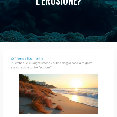
L’EROSIONE?
/
fauna e flora marina
/ Perché quelle « alghe secche » sulla spiaggia sono la migliore
assicurazione contro l’erosione?