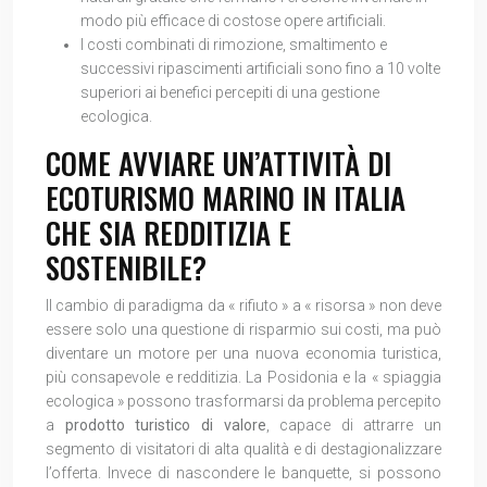
modo più efficace di costose opere artificiali.
I costi combinati di rimozione, smaltimento e
successivi ripascimenti artificiali sono fino a 10 volte
superiori ai benefici percepiti di una gestione
ecologica.
COME AVVIARE UN’ATTIVITÀ DI
ECOTURISMO MARINO IN ITALIA
CHE SIA REDDITIZIA E
SOSTENIBILE?
Il cambio di paradigma da « rifiuto » a « risorsa » non deve
essere solo una questione di risparmio sui costi, ma può
diventare un motore per una nuova economia turistica,
più consapevole e redditizia. La Posidonia e la « spiaggia
ecologica » possono trasformarsi da problema percepito
a
prodotto turistico di valore
, capace di attrarre un
segmento di visitatori di alta qualità e di destagionalizzare
l’offerta. Invece di nascondere le banquette, si possono