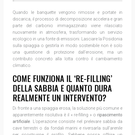
Quando le banquette vengono rimosse e portate in
discarica, il processo di decomposizione accelera e gran
parte del carbonio immagazzinato viene rilasciato
nuovamente in atmosfera, trasformando un servizio
ecologico in una fonte di emissioni. Lasciare la Posidonia
sulla spiaggia o gestirla in modo sostenibile non è solo
una questione di protezione dall’erosione, ma un
contributo concreto alla lotta contro il cambiamento
climatico.
COME FUNZIONA IL ‘RE-FILLING’
DELLA SABBIA E QUANTO DURA
REALMENTE UN INTERVENTO?
Di fronte a una spiaggia erosa, la soluzione più comune e
apparentemente risolutiva è il « re-filling » o
ripascimento
artificiale
. L’operazione consiste nel prelevare sabbia da
cave terrestri o da fondali marini e riversarla sull’arenile
per ricostruirne il profilo. Sebbene possa offrire un