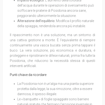
Impatto ecologico:
L’aumento della torbidità
dell’acqua durante le operazioni di sversamento può
soffocare le praterie di Posidonia ancora sane,
peggiorando ulteriormente la situazione.
Alterazione dell’equilibrio:
Modifica il profilo naturale
della spiaggia, rendendola ancora più instabile.
Il ripascimento non è una soluzione, ma un sintomo di
una cattiva gestione a monte. È l’equivalente di riempire
continuamente una vasca bucata senza prima tappare il
buco. La vera soluzione, più economica e duratura, è
proteggere e ripristinare le difese naturali, prima fra tutte la
Posidonia, che riducono la necessità stessa di questi
interventi artificiali.
Punti chiave da ricordare
La Posidonia non è un’alga ma una pianta superiore
protetta dalla legge; la sua rimozione, oltre a essere
dannosa, è spesso illegale.
Le « banquette » di foglie spiaggiate sono barriere
naturali gratuite che fermano l’erosione invernale in