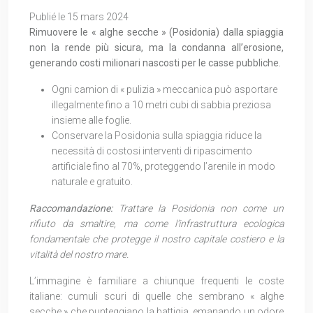
Publié le 15 mars 2024
Rimuovere le « alghe secche » (Posidonia) dalla spiaggia
non la rende più sicura, ma la condanna all’erosione,
generando costi milionari nascosti per le casse pubbliche.
Ogni camion di « pulizia » meccanica può asportare
illegalmente fino a 10 metri cubi di sabbia preziosa
insieme alle foglie.
Conservare la Posidonia sulla spiaggia riduce la
necessità di costosi interventi di ripascimento
artificiale fino al 70%, proteggendo l’arenile in modo
naturale e gratuito.
Raccomandazione:
Trattare la Posidonia non come un
rifiuto da smaltire, ma come l’infrastruttura ecologica
fondamentale che protegge il nostro capitale costiero e la
vitalità del nostro mare.
L’immagine è familiare a chiunque frequenti le coste
italiane: cumuli scuri di quelle che sembrano « alghe
secche » che punteggiano la battigia, emanando un odore