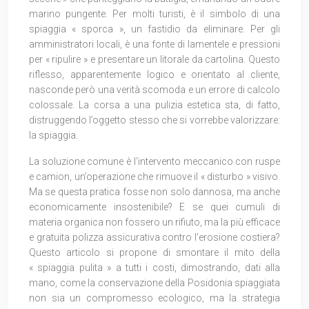
marino pungente. Per molti turisti, è il simbolo di una
spiaggia « sporca », un fastidio da eliminare. Per gli
amministratori locali, è una fonte di lamentele e pressioni
per « ripulire » e presentare un litorale da cartolina. Questo
riflesso, apparentemente logico e orientato al cliente,
nasconde però una verità scomoda e un errore di calcolo
colossale. La corsa a una pulizia estetica sta, di fatto,
distruggendo l’oggetto stesso che si vorrebbe valorizzare:
la spiaggia.
La soluzione comune è l’intervento meccanico con ruspe
e camion, un’operazione che rimuove il « disturbo » visivo.
Ma se questa pratica fosse non solo dannosa, ma anche
economicamente insostenibile? E se quei cumuli di
materia organica non fossero un rifiuto, ma la più efficace
e gratuita polizza assicurativa contro l’erosione costiera?
Questo articolo si propone di smontare il mito della
« spiaggia pulita » a tutti i costi, dimostrando, dati alla
mano, come la conservazione della Posidonia spiaggiata
non sia un compromesso ecologico, ma la strategia