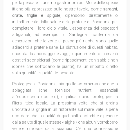
per la pesca e il turismo gastronomico. Molte delle specie
ittiche più apprezzate sulle nostre tavole, come
saraghi,
orate, triglie e spigole
, dipendono direttamente o
indirettamente dalla salute delle praterie di Posidonia per
completare il loro ciclo vitale. L’esperienza dei pescatori
artigianali, ad esempio in Sardegna, conferma da
generazioni che le zone di pesca più ricche sono quelle
adiacenti a praterie sane. La distruzione di questi habitat,
causata da ancoraggi selvaggi, inquinamento o interventi
costieri sconsiderati (come ripascimenti con sabbie non
idonee che soffocano le piante), ha un impatto diretto
sulla quantità e qualità del pescato.
Proteggere la Posidonia, sia quella sommersa che quella
spiaggiata (che fornisce nutrienti essenziali
all’ecosistema costiero), significa quindi proteggere la
filiera ittica locale. La prossima volta che si ordina
un’orata alla griglia in un ristorante sul mare, vale la pena
ricordare che la qualità di quel piatto potrebbe dipendere
dalla salute di quelle stesse « alghe » che alcuni vorrebbero
vedere rimosse dalla spiaggia. C’è una connessione