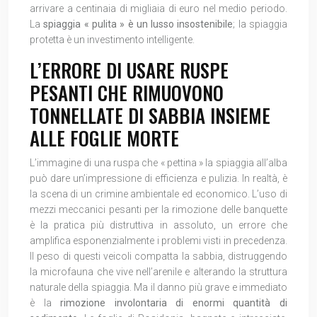
arrivare a centinaia di migliaia di euro nel medio periodo.
La
spiaggia « pulita » è un lusso insostenibile
; la spiaggia
protetta è un investimento intelligente.
L’ERRORE DI USARE RUSPE
PESANTI CHE RIMUOVONO
TONNELLATE DI SABBIA INSIEME
ALLE FOGLIE MORTE
L’immagine di una ruspa che « pettina » la spiaggia all’alba
può dare un’impressione di efficienza e pulizia. In realtà, è
la scena di un crimine ambientale ed economico. L’uso di
mezzi meccanici pesanti per la rimozione delle banquette
è la pratica più distruttiva in assoluto, un errore che
amplifica esponenzialmente i problemi visti in precedenza.
Il peso di questi veicoli compatta la sabbia, distruggendo
la microfauna che vive nell’arenile e alterando la struttura
naturale della spiaggia. Ma il danno più grave e immediato
è la
rimozione involontaria di enormi quantità di