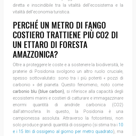
diretta e inscindibile tra la vitalità dell’ecosistema e la
vitalità dell’economia turistica.
PERCHÉ UN METRO DI FANGO
COSTIERO TRATTIENE PIÙ CO2 DI
UN ETTARO DI FORESTA
AMAZZONICA?
Oltre a proteggere le coste e a sostenere la biodiversità, le
praterie di Posidonia svolgono un altro ruolo cruciale,
spesso sottovalutato: sono tra i più potenti « pozzi di
carbonio » del pianeta. Questo fenomeno, noto come
carbonio blu (blue carbon)
, si riferisce alla capacità degli
ecosistemi marini e costieri di catturare e immagazzinare
enormi quantità di anidride carbonica (CO2)
dall’atmosfera. In questo, la Posidonia è una
campionessa assoluta. Attraverso la fotosintesi, non
solo produce grandi quantità di ossigeno (si stima tra i
10
e i 15 litri di ossigeno al giorno per metro quadrato
), ma