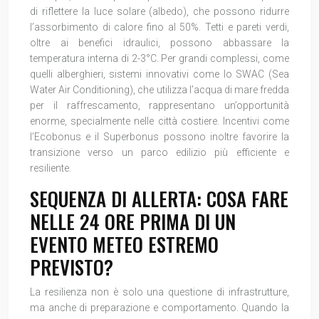
di riflettere la luce solare (albedo), che possono ridurre
l’assorbimento di calore fino al 50%. Tetti e pareti verdi,
oltre ai benefici idraulici, possono abbassare la
temperatura interna di 2-3°C. Per grandi complessi, come
quelli alberghieri, sistemi innovativi come lo SWAC (Sea
Water Air Conditioning), che utilizza l’acqua di mare fredda
per il raffrescamento, rappresentano un’opportunità
enorme, specialmente nelle città costiere. Incentivi come
l’Ecobonus e il Superbonus possono inoltre favorire la
transizione verso un parco edilizio più efficiente e
resiliente.
SEQUENZA DI ALLERTA: COSA FARE
NELLE 24 ORE PRIMA DI UN
EVENTO METEO ESTREMO
PREVISTO?
La resilienza non è solo una questione di infrastrutture,
ma anche di preparazione e comportamento. Quando la