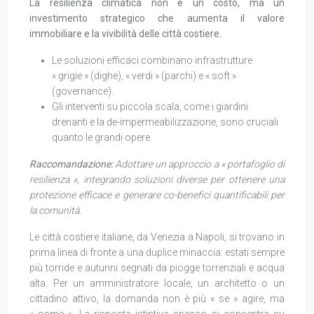
La resilienza climatica non è un costo, ma un
investimento strategico che aumenta il valore
immobiliare e la vivibilità delle città costiere.
Le soluzioni efficaci combinano infrastrutture
« grigie » (dighe), « verdi » (parchi) e « soft »
(governance).
Gli interventi su piccola scala, come i giardini
drenanti e la de-impermeabilizzazione, sono cruciali
quanto le grandi opere.
Raccomandazione:
Adottare un approccio a « portafoglio di
resilienza », integrando soluzioni diverse per ottenere una
protezione efficace e generare co-benefici quantificabili per
la comunità.
Le città costiere italiane, da Venezia a Napoli, si trovano in
prima linea di fronte a una duplice minaccia: estati sempre
più torride e autunni segnati da piogge torrenziali e acqua
alta. Per un amministratore locale, un architetto o un
cittadino attivo, la domanda non è più « se » agire, ma