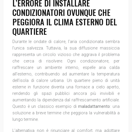
L’ERRORE DI INSTALLARE
CONDIZIONATORI OVUNQUE CHE
PEGGIORA IL CLIMA ESTERNO DEL
QUARTIERE
Durante le ondate di calore, l’aria condizionata sembra
l’unica salvezza. Tuttavia, la sua diffusione massiccia
rappresenta un circolo vizioso che aggrava il problema
che cerca di risolvere. Ogni condizionatore, per
raffrescare un ambiente interno, espelle aria calda
all’esterno, contribuendo ad aumentare la temperatura
dell’isola di calore urbana. Un quartiere pieno di unità
esterne in funzione diventa una fornace a cielo aperto,
rendendo gli spazi pubblici ancora più invivibili e
aumentando la dipendenza dal raffrescamento artificiale.
Questo è un classico esempio di
maladattamento
: una
soluzione a breve termine che peggiora la vulnerabilità a
lungo termine.
L’alternativa non è rinunciare al comfort, ma adottare