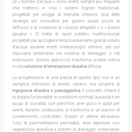
Le « bombe d’acqua » sono eventi sempre più frequenti
che mettono in crisi i sistemi fognari tradizionali,
progettati per piogge di intensità inferiore. Una delle
strategie più innovative per gestire questi picchi di
deflusso è la creazione di « piazze allagabili » o « piazze
spugna ». Si tratta di spazi pubblici multifunzionali
progettati per accogliere temporaneamente grandi volumi
d’acqua durante eventi meteorologici estremi, per poi
rilasciarla lentamente nel sistema di drenaggio o nel
sottosuolo. Questo approccio trasforma un’area critica
in una
soluzione di laminazione idraulica
diffusa.
La progettazione di una piazza di questo tipo non è un
semplice intervento di arredo urbano, ma un’opera di
ingegneria idraulica e paesaggistica
. Il concetto chiave è
la doppia funzionalità: in condizioni normali, la piazza è un
luogo di socialità, con panchine, aree gioco e spazi per
eventi; durante un’alluvione, si trasforma in un bacino di
contenimento controllato. Questo si ottiene attraverso
l’uso di pavimentazioni permeabili, aree depresse con
vegetazione specifica e sistemi di drenaggio sotterraneo