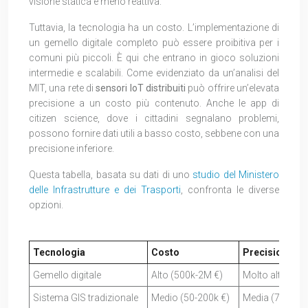
visione statica e meno reattiva.
Tuttavia, la tecnologia ha un costo. L’implementazione di
un gemello digitale completo può essere proibitiva per i
comuni più piccoli. È qui che entrano in gioco soluzioni
intermedie e scalabili. Come evidenziato da un’analisi del
MIT, una rete di
sensori IoT distribuiti
può offrire un’elevata
precisione a un costo più contenuto. Anche le app di
citizen science, dove i cittadini segnalano problemi,
possono fornire dati utili a basso costo, sebbene con una
precisione inferiore.
Questa tabella, basata su dati di uno
studio del Ministero
delle Infrastrutture e dei Trasporti
, confronta le diverse
opzioni.
Tecnologia
Costo
Precisione pr
Gemello digitale
Alto (500k-2M €)
Molto alta (95
Sistema GIS tradizionale
Medio (50-200k €)
Media (70%)