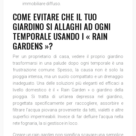
immobiliare diffuso.
COME EVITARE CHE IL TUO
GIARDINO SI ALLAGHI AD OGNI
TEMPORALE USANDO I « RAIN
GARDENS »?
Per un proprietario di casa, vedere il proprio giardino
trasformarsi in una palude dopo ogni temporale è una
frustrazione comune. Spesso, la causa non è solo la
pioggia intensa, ma un suolo compattato e un drenaggio
inadeguato. Una delle soluzioni più eleganti ed efficaci a
livello domestico è il « Rain Garden » o giardino della
pioggia. Si tratta di un’area depressa nel giardino,
progettata specificamente per raccogliere, assorbire e
filtrare l’acqua piovana proveniente da tetti, vialetti e altre
superfici impermeabili. Invece di far defluire l’acqua nella
rete fognaria, la si gestisce in loco.
Creare un rain garden non significa scavare una semplice