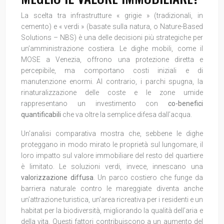
La scelta tra infrastrutture « grigie » (tradizionali, in
cemento) e « verdi » (basate sulla natura, o Nature-Based
Solutions – NBS) è una delle decisioni più strategiche per
un’amministrazione costiera. Le dighe mobili, come il
MOSE a Venezia, offrono una protezione diretta e
percepibile, ma comportano costi iniziali e di
manutenzione enormi. Al contrario, i parchi spugna, la
rinaturalizzazione delle coste e le zone umide
rappresentano un investimento con
co-benefici
quantificabili
che va oltre la semplice difesa dall’acqua.
Un’analisi comparativa mostra che, sebbene le dighe
proteggano in modo mirato le proprietà sul lungomare, il
loro impatto sul valore immobiliare del resto del quartiere
è limitato. Le soluzioni verdi, invece, innescano una
valorizzazione diffusa
. Un parco costiero che funge da
barriera naturale contro le mareggiate diventa anche
un’attrazione turistica, un’area ricreativa per i residenti e un
habitat per la biodiversità, migliorando la qualità dell’aria e
della vita. Questi fattori contribuiscono a un aumento del