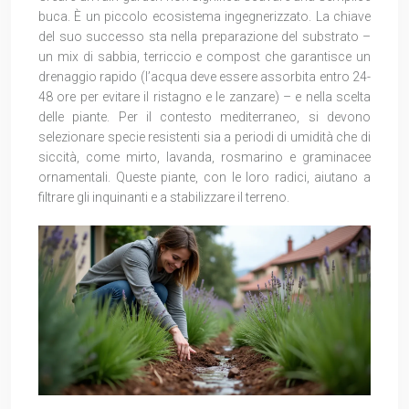
buca. È un piccolo ecosistema ingegnerizzato. La chiave
del suo successo sta nella preparazione del substrato –
un mix di sabbia, terriccio e compost che garantisce un
drenaggio rapido (l’acqua deve essere assorbita entro 24-
48 ore per evitare il ristagno e le zanzare) – e nella scelta
delle piante. Per il contesto mediterraneo, si devono
selezionare specie resistenti sia a periodi di umidità che di
siccità, come mirto, lavanda, rosmarino e graminacee
ornamentali. Queste piante, con le loro radici, aiutano a
filtrare gli inquinanti e a stabilizzare il terreno.