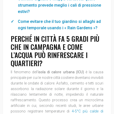
strumento prevede meglio i cali di pressione
estivi?
Come evitare che il tuo giardino si allaghi ad
ogni temporale usando i « Rain Gardens »?
PERCHÉ IN CITTÀ FA 5 GRADI PIÙ
CHE IN CAMPAGNA E COME
L’ACQUA PUÒ RINFRESCARE I
QUARTIERI?
Il fenomeno dell’
isola di calore urbana (ICU)
è la causa
principale per cui le nostre città costiere diventano invivibili
durante le ondate di calore. Asfalto, cemento e tetti scuri
assorbono la radiazione solare durante il giorno e la
rilasciano lentamente di notte, impedendo il naturale
raffrescamento. Questo processo crea un microclima
artificiale in cui, secondo recenti studi, le aree urbane
possono registrare temperature di
4-5°C più calde di