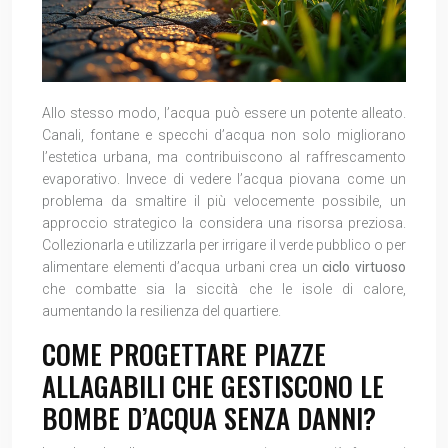
Allo stesso modo, l’acqua può essere un potente alleato.
Canali, fontane e specchi d’acqua non solo migliorano
l’estetica urbana, ma contribuiscono al raffrescamento
evaporativo. Invece di vedere l’acqua piovana come un
problema da smaltire il più velocemente possibile, un
approccio strategico la considera una risorsa preziosa.
Collezionarla e utilizzarla per irrigare il verde pubblico o per
alimentare elementi d’acqua urbani crea un
ciclo virtuoso
che combatte sia la siccità che le isole di calore,
aumentando la resilienza del quartiere.
COME PROGETTARE PIAZZE
ALLAGABILI CHE GESTISCONO LE
BOMBE D’ACQUA SENZA DANNI?