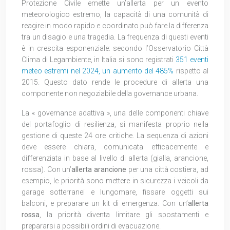
Protezione Civile emette un’allerta per un evento
meteorologico estremo, la capacità di una comunità di
reagire in modo rapido e coordinato può fare la differenza
tra un disagio e una tragedia. La frequenza di questi eventi
è in crescita esponenziale: secondo l’Osservatorio Città
Clima di Legambiente, in Italia si sono registrati
351 eventi
meteo estremi nel 2024, un aumento del 485%
rispetto al
2015. Questo dato rende le procedure di allerta una
componente non negoziabile della governance urbana.
La « governance adattiva », una delle componenti chiave
del portafoglio di resilienza, si manifesta proprio nella
gestione di queste 24 ore critiche. La sequenza di azioni
deve essere chiara, comunicata efficacemente e
differenziata in base al livello di allerta (gialla, arancione,
rossa). Con un’
allerta arancione
per una città costiera, ad
esempio, le priorità sono mettere in sicurezza i veicoli da
garage sotterranei e lungomare, fissare oggetti sui
balconi, e preparare un kit di emergenza. Con un’
allerta
rossa
, la priorità diventa limitare gli spostamenti e
prepararsi a possibili ordini di evacuazione.