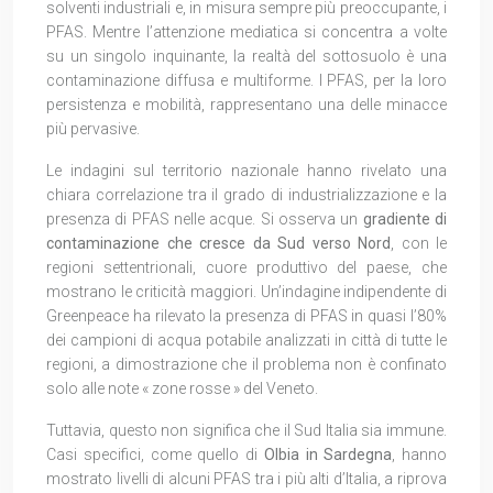
solventi industriali e, in misura sempre più preoccupante, i
PFAS. Mentre l’attenzione mediatica si concentra a volte
su un singolo inquinante, la realtà del sottosuolo è una
contaminazione diffusa e multiforme. I PFAS, per la loro
persistenza e mobilità, rappresentano una delle minacce
più pervasive.
Le indagini sul territorio nazionale hanno rivelato una
chiara correlazione tra il grado di industrializzazione e la
presenza di PFAS nelle acque. Si osserva un
gradiente di
contaminazione che cresce da Sud verso Nord
, con le
regioni settentrionali, cuore produttivo del paese, che
mostrano le criticità maggiori. Un’indagine indipendente di
Greenpeace ha rilevato la presenza di PFAS in quasi l’80%
dei campioni di acqua potabile analizzati in città di tutte le
regioni, a dimostrazione che il problema non è confinato
solo alle note « zone rosse » del Veneto.
Tuttavia, questo non significa che il Sud Italia sia immune.
Casi specifici, come quello di
Olbia in Sardegna
, hanno
mostrato livelli di alcuni PFAS tra i più alti d’Italia, a riprova