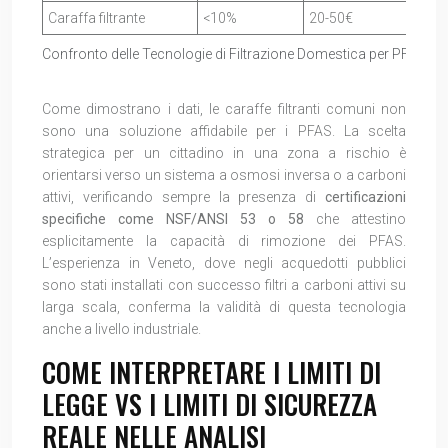
Caraffa filtrante
<10%
20-50€
60-1
Confronto delle Tecnologie di Filtrazione Domestica per PFAS
Come dimostrano i dati, le caraffe filtranti comuni non
sono una soluzione affidabile per i PFAS. La scelta
strategica per un cittadino in una zona a rischio è
orientarsi verso un sistema a osmosi inversa o a carboni
attivi, verificando sempre la presenza di
certificazioni
specifiche come NSF/ANSI 53 o 58
che attestino
esplicitamente la capacità di rimozione dei PFAS.
L’esperienza in Veneto, dove negli acquedotti pubblici
sono stati installati con successo filtri a carboni attivi su
larga scala, conferma la validità di questa tecnologia
anche a livello industriale.
COME INTERPRETARE I LIMITI DI
LEGGE VS I LIMITI DI SICUREZZA
REALE NELLE ANALISI