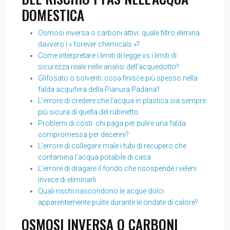
DOMESTICA
Osmosi inversa o carboni attivi: quale filtro elimina
davvero i « forever chemicals »?
Come interpretare i limiti di legge vs i limiti di
sicurezza reale nelle analisi dell’acquedotto?
Glifosato o solventi: cosa finisce più spesso nella
falda acquifera della Pianura Padana?
L’errore di credere che l’acqua in plastica sia sempre
più sicura di quella del rubinetto
Problemi di costi: chi paga per pulire una falda
compromessa per decenni?
L’errore di collegare male i tubi di recupero che
contamina l’acqua potabile di casa
L’errore di dragare il fondo che risospende i veleni
invece di eliminarli
Quali rischi nascondono le acque dolci
apparentemente pulite durante le ondate di calore?
OSMOSI INVERSA O CARBONI