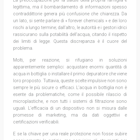
La preoccupazione per la salute della propria famiglia è
legittima, ma il bombardamento di informazioni spesso
contraddittorie genera più confusione che chiarezza. Da
un lato, si sente parlare di « forever chemicals » e dei loro
rischi a lungo termine; dall’altro, le autorità e i gestori idrici
rassicurano sulla potabilità dell’acqua, citando il rispetto
dei limiti di legge. Questa discrepanza è il cuore del
problema.
Molti, per reazione, si rifugiano in soluzioni
apparentemente semplici: acquistare enormi quantità di
acqua in bottiglia o installare il primo depuratore che viene
loro proposto. Tuttavia, queste scelte impulsive non sono
sempre le più sicure o efficaci. L’acqua in bottiglia non è
esente da problematiche, come il possibile rilascio di
microplastiche, e non tutti i sistemi di filtrazione sono
uguali. L’efficacia di un dispositivo non si misura dalle
promesse di marketing, ma da dati oggettivi e
certificazioni verificabili.
E se la chiave per una reale protezione non fosse subire