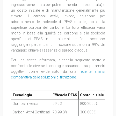
ingresso viene usata per pulire la membrana e scartata) e
un costo iniziale e di manutenzione generalmente più
elevato. I
carboni attivi
, invece, agiscono per
adsorbimento: le molecole di PFAS si « legano » alla
superficie porosa del carbone. La loro efficacia varia
molto in base alla qualità del carbone e alla tipologia
specifica di PFAS, ma i sistemi certificati possono
raggiungere percentuali di rimozione superiori al 99%. Un
vantaggio chiave è l’assenza di spreco d’acqua.
Per una scelta informata, la tabella seguente mette a
confronto le diverse tecnologie basandosi su parametri
oggettivi, come evidenziato da una
recente analisi
comparativa delle soluzioni di filtrazione
.
Tecnologia
Efficacia PFAS
Costo iniziale
Cost
Osmosi Inversa
99.9%
800-2000€
150-
Carboni Attivi Certificati
73-99.8%
300-800€
100-