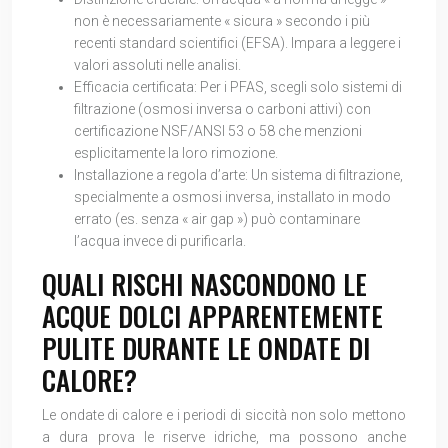
non è necessariamente « sicura » secondo i più
recenti standard scientifici (EFSA). Impara a leggere i
valori assoluti nelle analisi.
Efficacia certificata: Per i PFAS, scegli solo sistemi di
filtrazione (osmosi inversa o carboni attivi) con
certificazione NSF/ANSI 53 o 58 che menzioni
esplicitamente la loro rimozione.
Installazione a regola d’arte: Un sistema di filtrazione,
specialmente a osmosi inversa, installato in modo
errato (es. senza « air gap ») può contaminare
l’acqua invece di purificarla.
QUALI RISCHI NASCONDONO LE
ACQUE DOLCI APPARENTEMENTE
PULITE DURANTE LE ONDATE DI
CALORE?
Le ondate di calore e i periodi di siccità non solo mettono
a dura prova le riserve idriche, ma possono anche