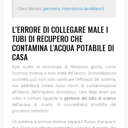
– Dario Muraro,
geometra, intervista su lavialibera.it
L’ERRORE DI COLLEGARE MALE I
TUBI DI RECUPERO CHE
CONTAMINA L’ACQUA POTABILE DI
CASA
Aver scelto la tecnologia di filtrazione giusta, come
l’osmosi inversa, è solo metà del lavoro. Un’installazione
scorretta può non solo vanificare l’efficacia del sistema,
ma addirittura creare nuovi rischi di contaminazione
all’interno dell’impianto domestico. Uno degli errori più
critici e comuni riguarda la
gestione del tubo di scarico
dell’acqua di scarto (il concentrato) prodotta dal
processo osmotico.
Un sistema a osmosi inversa separa il flusso d’acqua in
due: l’acqua purificata (permeato) e l’acqua di scarto che