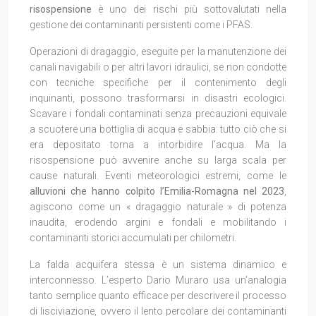
risospensione
è uno dei rischi più sottovalutati nella
gestione dei contaminanti persistenti come i PFAS.
Operazioni di dragaggio, eseguite per la manutenzione dei
canali navigabili o per altri lavori idraulici, se non condotte
con tecniche specifiche per il contenimento degli
inquinanti, possono trasformarsi in disastri ecologici.
Scavare i fondali contaminati senza precauzioni equivale
a scuotere una bottiglia di acqua e sabbia: tutto ciò che si
era depositato torna a intorbidire l’acqua. Ma la
risospensione può avvenire anche su larga scala per
cause naturali. Eventi meteorologici estremi, come le
alluvioni che hanno colpito l’Emilia-Romagna nel 2023
,
agiscono come un « dragaggio naturale » di potenza
inaudita, erodendo argini e fondali e mobilitando i
contaminanti storici accumulati per chilometri.
La falda acquifera stessa è un sistema dinamico e
interconnesso. L’esperto Dario Muraro usa un’analogia
tanto semplice quanto efficace per descrivere il processo
di lisciviazione, ovvero il lento percolare dei contaminanti