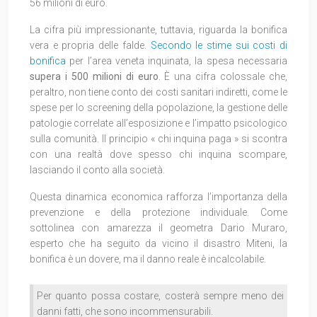
56 milioni di euro.
La cifra più impressionante, tuttavia, riguarda la bonifica
vera e propria delle falde.
Secondo le stime sui costi di
bonifica
per l’area veneta inquinata, la spesa necessaria
supera i 500 milioni di euro
. È una cifra colossale che,
peraltro, non tiene conto dei costi sanitari indiretti, come le
spese per lo screening della popolazione, la gestione delle
patologie correlate all’esposizione e l’impatto psicologico
sulla comunità. Il principio « chi inquina paga » si scontra
con una realtà dove spesso chi inquina scompare,
lasciando il conto alla società.
Questa dinamica economica rafforza l’importanza della
prevenzione e della protezione individuale. Come
sottolinea con amarezza il geometra Dario Muraro,
esperto che ha seguito da vicino il disastro Miteni, la
bonifica è un dovere, ma il danno reale è incalcolabile.
Per quanto possa costare, costerà sempre meno dei
danni fatti, che sono incommensurabili.